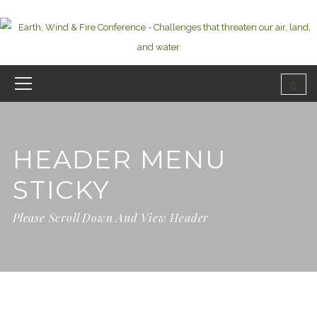
HEADER MENU
STICKY
Please Scroll Down And View Header