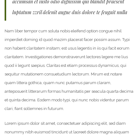
accumsan et iusto odio dignissim qui blandit praesent
luptatum zzril delenit augue duis dolore te feugait nulla
Nam liber tempor cum soluta nobis eleifend option congue nihil
imperdiet doming id quod mazim placerat facer possim assum. Typi
non habent claritatem insitam; est usus legentis in iis qui facit eorum
claritatem. Investigationes demonstraverunt lectores legere me lius
quod ii legunt saepius. Claritas est etiam processus dynamicus, qui
sequitur mutationem consuetudium lectorum. Mirum est notare
quam littera gothica, quam nunc putamus parum claram,
anteposuerit litterarum formas humanitatis per seacula quarta decima
et quinta decima. Eodem modo typi, qui nunc nobis videntur parum
clari, fiant sollemnes in futurum.
Lorem ipsum dolor sit amet, consectetuer adipiscing elit, sed diam
nonummy nibh euismod tincidunt ut laoreet dolore magna aliquam