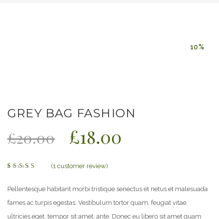
10%
GREY BAG FASHION
£
18.00
£
20.00
(
1
customer review)
Rated
1
4.00
out of
Pellentesque habitant morbi tristique senectus et netus et malesuada
5
based
fames ac turpis egestas. Vestibulum tortor quam, feugiat vitae,
on
customer
rating
ultricies eget, tempor sit amet, ante. Donec eu libero sit amet quam