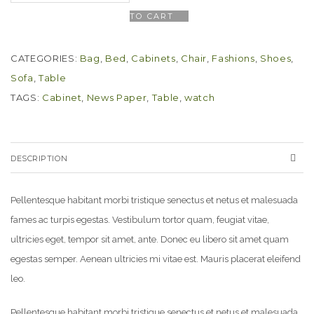
TO CART
CATEGORIES:
Bag
,
Bed
,
Cabinets
,
Chair
,
Fashions
,
Shoes
,
Sofa
,
Table
TAGS:
Cabinet
,
News Paper
,
Table
,
watch
DESCRIPTION
Pellentesque habitant morbi tristique senectus et netus et malesuada
fames ac turpis egestas. Vestibulum tortor quam, feugiat vitae,
ultricies eget, tempor sit amet, ante. Donec eu libero sit amet quam
egestas semper. Aenean ultricies mi vitae est. Mauris placerat eleifend
leo.
Pellentesque habitant morbi tristique senectus et netus et malesuada